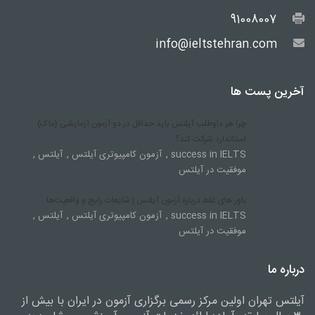
91008007
info@ieltstehran.com
آخرین پست ها
چرا هر داوطلب آیلتس باید حداقل در دو آزمون آزمایشی (ماک)
استاندارد شرکت کند؟
,
,
,
success in IELTS
آزمون کامپیوتری آیلتس
آیلتس
موفقیت در آیلتس
باور های غلط درباره آزمون آیلتس | شایعات رایج و واقعیت‌ها
,
,
,
success in IELTS
آزمون کامپیوتری آیلتس
آیلتس
موفقیت در آیلتس
درباره ما
آیلتس تهران اولین مرکز رسمی برگزاری آزمون در ایران با بیش از