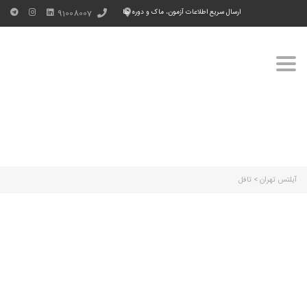
ارسال سریع اطلاعات آزمون، ماک و دوره ها
91008007
Toggle
navigation
آیلتس تهران
>
تافل