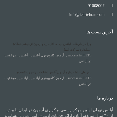
91008007
info@ieltstehran.com
آخرین پست ها
چرا هر داوطلب آیلتس باید حداقل در دو آزمون آزمایشی (ماک)
استاندارد شرکت کند؟
success in IELTS
,
آزمون کامپیوتری آیلتس
,
آیلتس
,
موفقیت
در آیلتس
باور های غلط درباره آزمون آیلتس | شایعات رایج و واقعیت‌ها
success in IELTS
,
آزمون کامپیوتری آیلتس
,
آیلتس
,
موفقیت
در آیلتس
درباره ما
آیلتس تهران اولین مرکز رسمی برگزاری آزمون در ایران با بیش
از ۳۰ سال سابقه، آماده ارائه خدمات آزمون، آموزشی و مشاوره