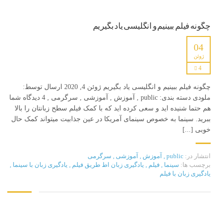
چگونه فیلم ببینیم و انگلیسی یاد بگیریم
04
ژوئن
4
چگونه فیلم ببینیم و انگلیسی یاد بگیریم ژوئن 4, 2020 ارسال توسط:
ملودی دسته بندی: public , آموزش , آموزشی , سرگرمی , 4 دیدگاه شما
هم حتما شنیده اید و سعی کرده اید که با کمک فیلم سطح زبانتان را بالا
ببرید. سینما به خصوص سینمای آمریکا در عین جذابیت میتواند کمک حال
خوبی [...]
انتشار در:
public
,
آموزش
,
آموزشی
,
سرگرمی
برچسب ها:
سینما
,
فیلم
,
یادگیری زبان اط طریق فیلم
,
یادگیری زبان با سینما
,
یادگیری زبان با فیلم