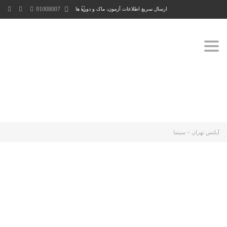
91008007
ارسال سریع اطلاعات آزمون، ماک و دوره ها
Toggle
navigation
آیلتس تهران
>
سینما