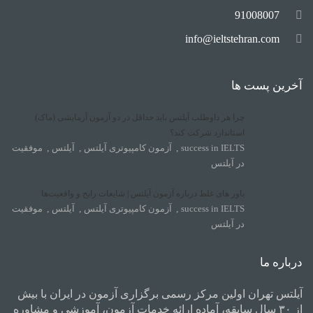
91008007
info@ieltstehran.com
آخرین پست ها
چرا هر داوطلب آیلتس باید حداقل در دو آزمون آزمایشی (ماک)
استاندارد شرکت کند؟
success in IELTS
,
آزمون کامپیوتری آیلتس
,
آیلتس
,
موفقیت
در آیلتس
باور های غلط درباره آزمون آیلتس | شایعات رایج و واقعیت‌ها
success in IELTS
,
آزمون کامپیوتری آیلتس
,
آیلتس
,
موفقیت
در آیلتس
درباره ما
آیلتس تهران اولین مرکز رسمی برگزاری آزمون در ایران با بیش
از ۳۰ سال سابقه، آماده ارائه خدمات آزمون، آموزشی و مشاوره