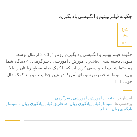
چگونه فیلم ببینیم و انگلیسی یاد بگیریم
04
ژوئن
4
چگونه فیلم ببینیم و انگلیسی یاد بگیریم ژوئن 4, 2020 ارسال توسط:
ملودی دسته بندی: public , آموزش , آموزشی , سرگرمی , 4 دیدگاه شما
هم حتما شنیده اید و سعی کرده اید که با کمک فیلم سطح زبانتان را بالا
ببرید. سینما به خصوص سینمای آمریکا در عین جذابیت میتواند کمک حال
خوبی [...]
انتشار در:
public
,
آموزش
,
آموزشی
,
سرگرمی
برچسب ها:
سینما
,
فیلم
,
یادگیری زبان اط طریق فیلم
,
یادگیری زبان با سینما
,
یادگیری زبان با فیلم