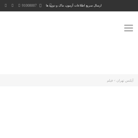
91008007
ارسال سریع اطلاعات آزمون، ماک و دوره ها
Toggle
navigation
آیلتس تهران
>
فیلم