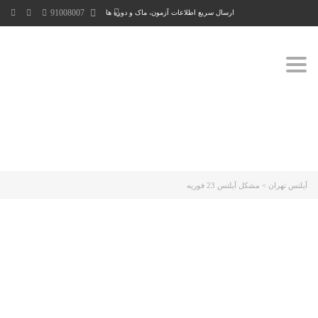
91008007
ارسال سریع اطلاعات آزمون، ماک و دوره ها
Toggle
navigation
آیلتس تهران
>
مشکل آیلتس 23 فوریه