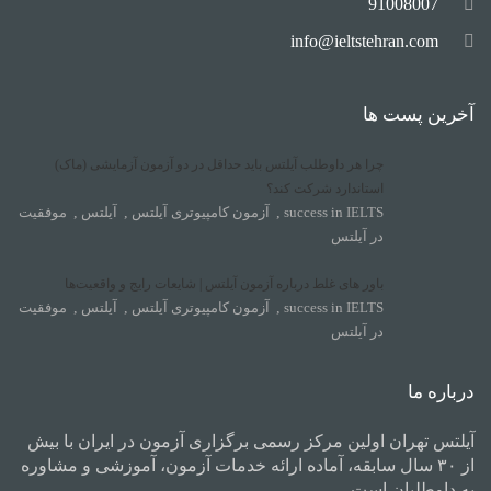
91008007
info@ieltstehran.com
آخرین پست ها
چرا هر داوطلب آیلتس باید حداقل در دو آزمون آزمایشی (ماک)
استاندارد شرکت کند؟
success in IELTS
,
آزمون کامپیوتری آیلتس
,
آیلتس
,
موفقیت
در آیلتس
باور های غلط درباره آزمون آیلتس | شایعات رایج و واقعیت‌ها
success in IELTS
,
آزمون کامپیوتری آیلتس
,
آیلتس
,
موفقیت
در آیلتس
درباره ما
آیلتس تهران اولین مرکز رسمی برگزاری آزمون در ایران با بیش
از ۳۰ سال سابقه، آماده ارائه خدمات آزمون، آموزشی و مشاوره
به داوطلبان است.