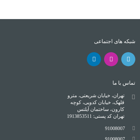
شبکه های اجتماعی
تماس با ما
تهران، خیابان شریعتی، مترو
قلهک، خیابان کدویی، کوچه
کارون، ساختمان آیلتس
تهران کد پستی: 1913853511
91008007
91008007