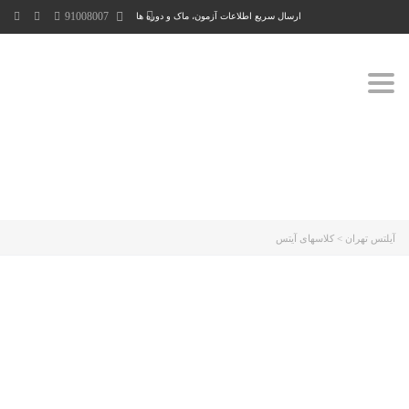
91008007
ارسال سریع اطلاعات آزمون، ماک و دوره ها
Toggle
navigation
آیلتس تهران
>
کلاسهای آیتس