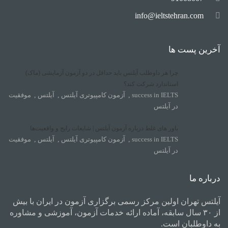
info@ieltstehran.com
آخرین پست ها
چرا هر داوطلب آیلتس باید حداقل در دو آزمون آزمایشی (ماک)
استاندارد شرکت کند؟
success in IELTS
,
آزمون کامپیوتری آیلتس
,
آیلتس
,
موفقیت
در آیلتس
باور های غلط درباره آزمون آیلتس | شایعات رایج و واقعیت‌ها
success in IELTS
,
آزمون کامپیوتری آیلتس
,
آیلتس
,
موفقیت
در آیلتس
درباره ما
آیلتس تهران اولین مرکز رسمی برگزاری آزمون در ایران با بیش
از ۳۰ سال سابقه، آماده ارائه خدمات آزمون، آموزشی و مشاوره
به داوطلبان است.