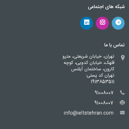
شبکه های اجتماعی
تماس با ما
تهران، خیابان شریعتی، مترو
قلهک، خیابان کدویی، کوچه
کارون، ساختمان آیلتس
تهران کد پستی:
1913853511
91008007
91008007
info@ieltstehran.com