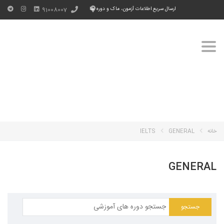
ارسال سریع اطلاعات آزمون، ماک و دوره ها
91008007
Toggle
navigation
خانه
GENERAL
IELTS
GENERAL
جستجو
برای: