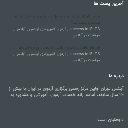
آخرین پست ها
چرا هر داوطلب آیلتس باید حداقل در دو آزمون آزمایشی (ماک)
استاندارد شرکت کند؟
,
,
,
success in IELTS
آزمون کامپیوتری آیلتس
آیلتس
موفقیت در آیلتس
باور های غلط درباره آزمون آیلتس | شایعات رایج و واقعیت‌ها
,
,
,
success in IELTS
آزمون کامپیوتری آیلتس
آیلتس
موفقیت در آیلتس
درباره ما
آیلتس تهران اولین مرکز رسمی برگزاری آزمون در ایران با بیش از
۳۰ سال سابقه، آماده ارائه خدمات آزمون، آموزشی و مشاوره به
داوطلبان است.