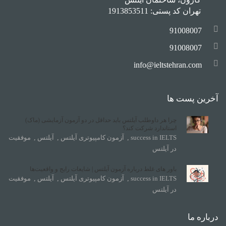
تهران کد پستی: 1913853511
91008007
91008007
info@ieltstehran.com
آخرین پست ها
چرا هر داوطلب آیلتس باید حداقل در دو آزمون آزمایشی (ماک)
استاندارد شرکت کند؟
success in IELTS
,
آزمون کامپیوتری آیلتس
,
آیلتس
,
موفقیت
در آیلتس
باور های غلط درباره آزمون آیلتس | شایعات رایج و واقعیت‌ها
success in IELTS
,
آزمون کامپیوتری آیلتس
,
آیلتس
,
موفقیت
در آیلتس
درباره ما