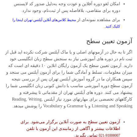
امکان لغو دوره آفلاین و عودت وجه به‌دلیل صدور کد لایسنس
دوره برای متقاضی، بلافاصله پس از ثبت‌نام، وجود ندارد.
برای مشاهده نمونه‌ای از
محیط کلاس‌های آنلاین آیلتس تهران اینجا را
کلیک کنید
.
آزمون تعیین سطح
اگر تا به حال در آزمونهای اصلی و یا ماک آیلتس شرکت نکرده اید قبل از
ثبت نام در دوره های آموزشی نیاز به سنجش سطح زبان انگلیسی خود
دارید. آزمون تعیین سطح یک آزمون رایگان انلاین 1۰ دقیقه ای است که
میزان معلومات، تسلط و آمادگی شما را برای آزمون آیلتس می سنجد و
سپس همکاران ما در گروه آموزش آیلتس تهران پس از بررسی نتیجه
آزمون سطح دوره آموزشی مناسب با دانش کنونی زبان انگلیسی شما را
پیشنهاد می کنند. دوره های آیلتس تهران از مقدماتی تا پیشرفته و
کارگاههای تخصصی برای مهارتهای مورد نیاز آیلتس Reading, Writing,
Listening and Speaking و یا Grammar و Vocabulary را پوشش میدهد.
آزمون تعیین سطح به صورت آنلاین برگزار می‌شود. برای
اطلاعات بیشتر و آگاهی از زمانبندی این آزمون با تلفن
تماس بگیرید.
91008007-021