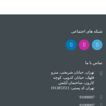
شبکه های اجتماعی
تماس با ما
تهران، خیابان شریعتی، مترو
قلهک، خیابان کدویی، کوچه
کارون، ساختمان آیلتس
تهران کد پستی: 1913853511
91008007
91008007