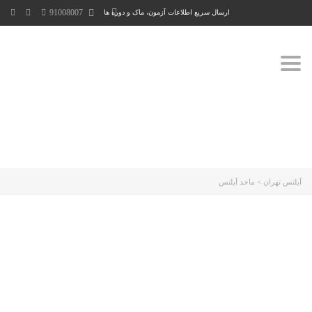
91008007
ارسال سریع اطلاعات آزمون، ماک و دوره ها
Toggle
navigation
آیلتس تهران
>
ماخد آیلتس