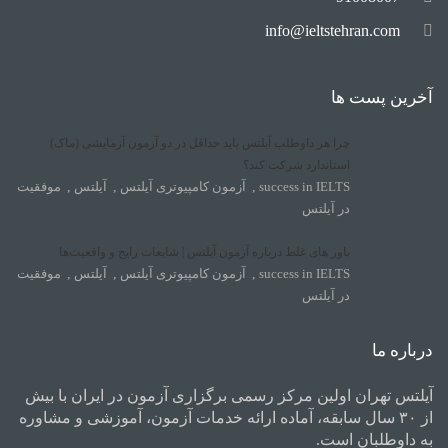
info@ieltstehran.com
آخرین پست ها
چرا هر داوطلب آیلتس باید حداقل در دو آزمون آزمایشی (ماک)
استاندارد شرکت کند؟
success in IELTS
,
آزمون کامپیوتری آیلتس
,
آیلتس
,
موفقیت
در آیلتس
باور های غلط درباره آزمون آیلتس | شایعات رایج و واقعیت‌ها
success in IELTS
,
آزمون کامپیوتری آیلتس
,
آیلتس
,
موفقیت
در آیلتس
درباره ما
آیلتس تهران اولین مرکز رسمی برگزاری آزمون در ایران با بیش
از ۳۰ سال سابقه، آماده ارائه خدمات آزمون، آموزشی و مشاوره
به داوطلبان است.