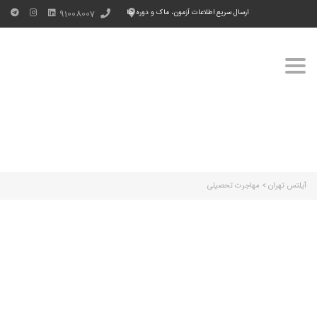
ارسال سریع اطلاعات آزمون، ماک و دوره ها
91008007
Toggle
navigation
آیلتس تهران
>
مهاجرت تحصیلی