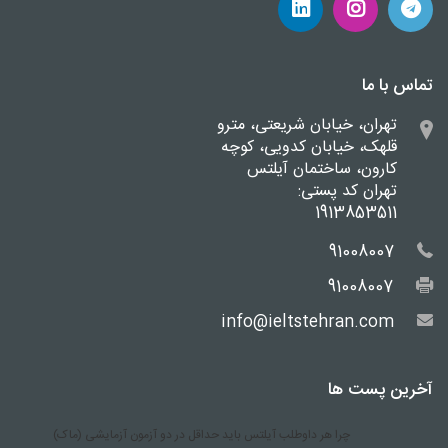
تماس با ما
تهران، خیابان شریعتی، مترو
قلهک، خیابان کدویی، کوچه
کارون، ساختمان آیلتس
تهران کد پستی:
1913853511
91008007
91008007
info@ieltstehran.com
آخرین پست ها
چرا هر داوطلب آیلتس باید حداقل در دو آزمون آزمایشی (ماک)