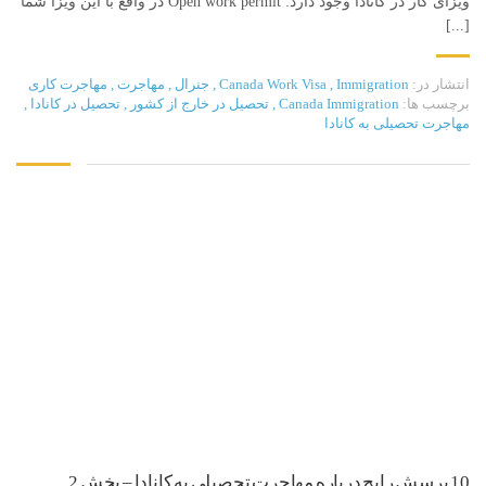
ویزای کار در کانادا وجود دارد: Open work permit در واقع با این ویزا شما
[...]
انتشار در:
Immigration
,
Canada Work Visa
,
جنرال
,
مهاجرت
,
مهاجرت کاری
برچسب ها:
Canada Immigration
,
تحصیل در خارج از کشور
,
تحصیل در کانادا
,
مهاجرت تحصیلی به کانادا
10 پرسش رایج درباره مهاجرت تحصیلی به کانادا – بخش 2