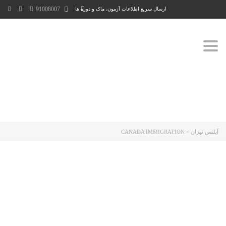
91008007
ارسال سریع اطلاعات آزمون، ماک و دوره ها
Toggle
navigation
آیلتس تهران
>
CANADA IMMIGRATION