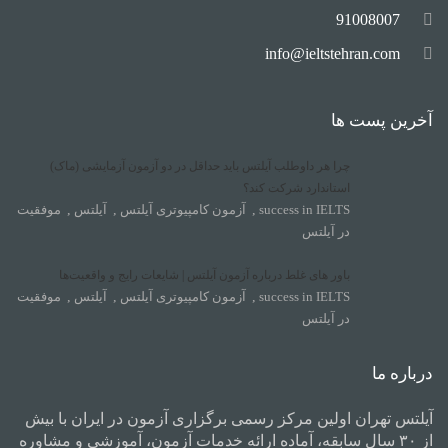
91008007
info@ieltstehran.com
آخرین پست ها
چرا هر داوطلب آیلتس باید حداقل در دو آزمون آزمایشی (ماک)
استاندارد شرکت کند؟
success in IELTS
,
آزمون کامپیوتری آیلتس
,
آیلتس
,
موفقیت
در آیلتس
باور های غلط درباره آزمون آیلتس | شایعات رایج و واقعیت‌ها
success in IELTS
,
آزمون کامپیوتری آیلتس
,
آیلتس
,
موفقیت
در آیلتس
درباره ما
آیلتس تهران اولین مرکز رسمی برگزاری آزمون در ایران با بیش
از ۳۰ سال سابقه، آماده ارائه خدمات آزمون، آموزشی و مشاوره