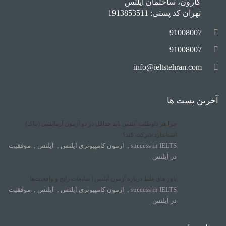
کارون، ساختمان آیلتس
تهران کد پستی: 1913853511
91008007
91008007
info@ieltstehran.com
آخرین پست ها
چرا هر داوطلب آیلتس باید حداقل در دو آزمون آزمایشی (ماک)
استاندارد شرکت کند؟
success in IELTS
,
آزمون کامپیوتری آیلتس
,
آیلتس
,
موفقیت
در آیلتس
باور های غلط درباره آزمون آیلتس | شایعات رایج و واقعیت‌ها
success in IELTS
,
آزمون کامپیوتری آیلتس
,
آیلتس
,
موفقیت
در آیلتس