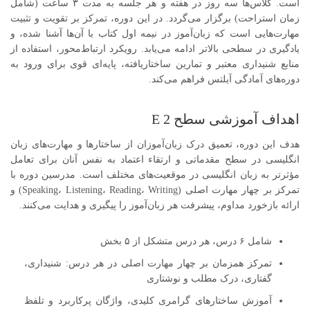
است
.
کلاس‌ها سه روز در هفته و هر جلسه به مدت ۳ ساعت
(
شامل
زمان استراحت
)
برگزار می‌گردد
.
در این دوره، تمرکز بر تقویت و تثبیت
مهارت‌هایی است که زبان‌آموز در نیمه اول کتاب با آن‌ها آشنا شده، و
یادگیری در سطحی بالاتر ادامه می‌یابد
.
رویکرد ارتباط‌محور، استفاده از
منابع شنیداری معتبر و تمارین ساختاریافته، پایه‌ای قوی برای ورود به
دوره‌های آمادگی آیلتس فراهم می‌کند
.
اهداف آموزشی سطح E 2
هدف این دوره، تعمیق درک زبان‌آموزان از ساختارها و مهارت‌های زبان
انگلیسی در سطح مقدماتی و ارتقاء اعتماد به نفس آنان برای تعامل
مؤثرتر به زبان انگلیسی در موقعیت‌های مختلف است
.
مدرسین دوره با
تمرکز بر چهار مهارت اصلی
(Speaking، Listening، Reading، Writing)
و
ارائه بازخورد مداوم، پیشرفت هر زبان‌آموز را پیگیری و هدایت می‌کنند
.
شامل ۶ درس، هر درس متشکل از ۵ بخش
تمرکز همزمان بر چهار مهارت اصلی در هر درس
:
شنیداری،
گفتاری، درک مطلب و نوشتاری
آموزش ساختارهای گرامری کلیدی، واژگان پرکاربرد و تلفظ