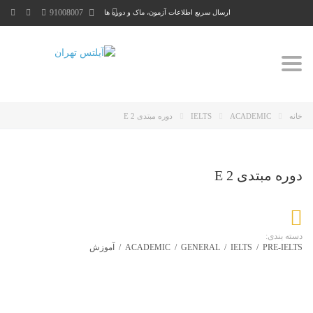
91008007
ارسال سریع اطلاعات آزمون، ماک و دوره ها
Toggle
navigation
خانه
ACADEMIC
IELTS
دوره مبتدی E 2
دوره مبتدی E 2
دسته بندی:
PRE-IELTS
/
IELTS
/
GENERAL
/
ACADEMIC
/
آموزش