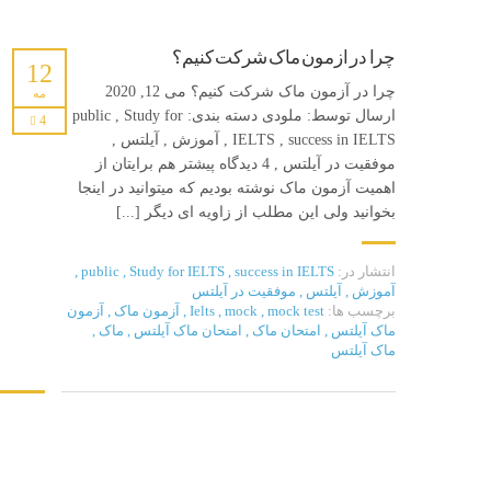
چرا در آزمون ماک شرکت کنیم؟
12
چرا در آزمون ماک شرکت کنیم؟ می 12, 2020
مه
ارسال توسط: ملودی دسته بندی: public , Study for
4
IELTS , success in IELTS , آموزش , آیلتس ,
موفقیت در آیلتس , 4 دیدگاه پیشتر هم برایتان از
درباره ما
آخرین پس
اهمیت آزمون ماک نوشته بودیم که میتوانید در اینجا
بخوانید ولی این مطلب از زاویه ای دیگر [...]
آیلتس تهران اولین مرکز رسمی برگزاری آزمون در
ایران با بیش از ۳۰ سال سابقه، آماده ارائه خدمات
آزمون، آموزشی و مشاوره به داوطلبان است.
شرکت کند؟
انتشار در:
success in IELTS
,
Study for IELTS
,
public
,
آموزش
,
آیلتس
,
موفقیت در آیلتس
برچسب ها:
mock test
,
mock
,
Ielts
,
آزمون ماک
,
آزمون
ماک آیلتس
,
امتحان ماک
,
امتحان ماک آیلتس
,
ماک
,
ماک آیلتس