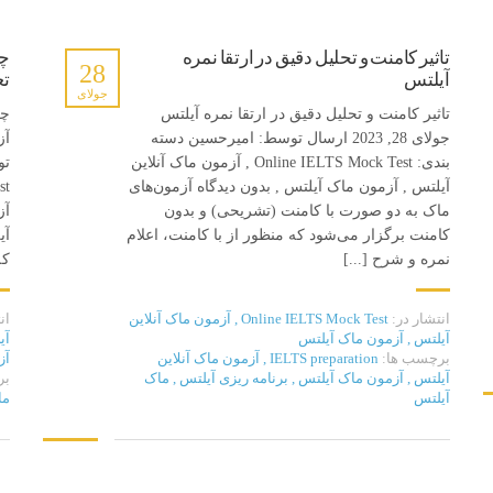
تاثیر کامنت و تحلیل دقیق در ارتقا نمره
چر
28
آیلتس
تع
جولای
تاثیر کامنت و تحلیل دقیق در ارتقا نمره آیلتس
چر
جولای 28, 2023 ارسال توسط: امیرحسین دسته
بندی: Online IELTS Mock Test , آزمون ماک آنلاین
ت ها
تماس با ما
آیلتس , آزمون ماک آیلتس , بدون دیدگاه آزمون‌های
ماک به دو صورت با کامنت (تشریحی) و بدون
آز
تهران، خیابان شریعتی، مترو قلهک
چرا هر داوطلب آیلتس باید حداقل در
کامنت برگزار می‌شود که منظور از با کامنت، اعلام
آی
خیابان کدویی، کوچه کارون،
دو آزمون آزمایشی (ماک) استاندارد
نمره و شرح [...]
که
ساختمان آیلتس تهران کد پستی:
1913853511
success in IELTS
,
آزمون
انتشار در:
کامپیوتری آیلتس
,
آیلتس
,
Online IELTS Mock Test
,
آزمون ماک آنلاین
ان
91008007
آیلتس
,
آزمون ماک آیلتس
آی
موفقیت در آیلتس
برچسب ها:
IELTS preparation
,
آزمون ماک آنلاین
آز
91008007
آیلتس
,
آزمون ماک آیلتس
,
برنامه ریزی آیلتس
,
ماک
بر
باور های غلط درباره آزمون آیلتس |
آیلتس
ما
info@ieltstehran.com
شایعات رایج و واقعیت‌ها
success in IELTS
,
آزمون
کامپیوتری آیلتس
,
آیلتس
,
موفقیت در آیلتس