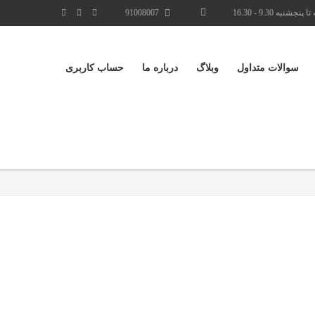
نجشنبه 9.30 - 16.30
91008007
سوالات متداول
وبلاگ
درباره ما
حساب کاربری