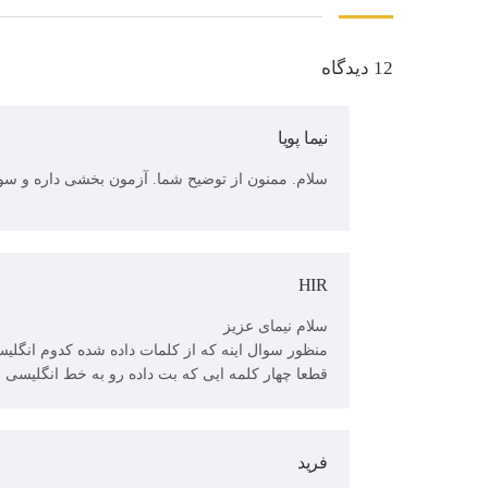
12 دیدگاه
نیما پویا
سلام. ممنون از توضیح شما. آزمون بخشی داره و سوال داره مثل which one is real english word? منظو
HIR
سلام نیمای عزیز
منظور سوال اینه که از کلمات داده شده کدوم انگل
قطعا چهار کلمه ایی که بت داده رو به خط انگلیسی
فرید