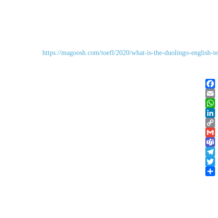
https://magoosh.com/toefl/2020/what-is-the-duolingo-english-tes
Facebook
Email
WhatsApp
LinkedIn
Copy
Gmail
Link
Teams
Telegram
Twitter
Share