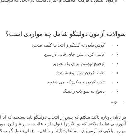
· آزمون آیلتس 2 فرمت آکادمیک و جنرال داشته در حالی که دولینگو در قالب یک فرمت برگزار می شود.
سوالات آزمون دولینگو شامل چه مواردی است؟
· گوش دادن به گفتگو و انتخاب کلمه صحیح
· کامل کردن متن جای خالی در متن
· توضیح نوشتن برای یک تصویر
· ضبط کردن متن نوشته شده
· تایپ کردن جملاتی که می شنوید
· پاسخ به سوالات رایتینگ
· و…
در پایان دوباره تاکید میکنم که پیش از انتخاب دولینگو باید بسنجید که آ
آموزشی تقاضا میکنید که دولینگو را قبول دارند عالیست. در غیر این صو
مهارت بالایی در آزمونهای استاندارد (آیلتس، تافل،…) دارید دولینگو مم