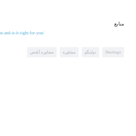
منابع
t-and-is-it-right-for-you/
Duolingo
دولینگو
مشاوره
مشاوره آیلتس