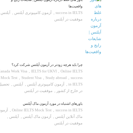
واقعیت‌ها
success in IELTS
,
آزمون کامپیوتری آیلتس
,
آیلتس
موفقیت در آیلتس
چرا باید هرچه زودتر در آزمون آیلتس شرکت کرد؟
anada Work Visa
,
IELTS for UKVI
,
Online IELTS
Mock Test
,
Student Visa
,
Study abroad
,
success
in IELTS
,
آزمون کامپیوتری آیلتس
,
آیلتس
,
تحصیل
در خارج از کشور
,
موفقیت در آیلتس
باورهای اشتباه در مورد آزمون ماک آیلتس
success in IELTS
,
Online IELTS Mock Test
,
آزمو
ماک آنلاین آیلتس
,
آزمون ماک آیلتس
,
آیلتس
,
موفقیت در آیلتس