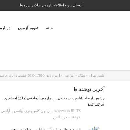
ارسال سریع اطلاعات آزمون، ماک و دوره ها
خانه
تقویم آزمون
درباره
آیلتس تهران
>
وبلاگ
>
آموزشی
>
آزمون زبان DUOLINGO چیست و آیا برای شما مناسب است؟
آخرین نوشته ها
چرا هر داوطلب آیلتس باید حداقل در دو آزمون آزمایشی (ماک) استاندارد
شرکت کند؟
success in IELTS
,
آزمون کامپیوتری آیلتس
,
آیلتس
موفقیت در آیلتس
باور های غلط درباره آزمون آیلتس | شایعات رایج و