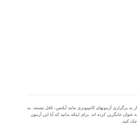
به برگزاری آزمونهای کامپیوتری مانند آیلتس، تافل نیستند. به
ن علت برخی از مراکز آموزشی شروع به پذیرش آزمون Duolingo به عنوان جایگزین کرده اند. برای اینکه بدانید که آیا این آزمون
چک کنید.