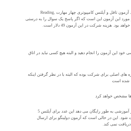
آزمون زبان Duolingo یک آزمون آنلاین زبان انگلیسی می باشد که همانند آزمون تاقل و آیلتس کامپیوتری چهار مهارت Reading,
دهد. نکته جالب در مورد این آزمون این است که اگر پاسخ یک سوال را به درستی
د. هزینه شرکت در این آزمون 49 دلار است.
خود این آزمون را انجام دهید و البته هیچ کسی نباید در اتاق
ای اصلی برای شرکت بوده که البته با در نظر گرفتن اینکه
ن شده است
ها مشخص خواهد کرد
· همانطور که میدانید تافل امکان ارسال رایگان کارنامه را به 4 مرکز آموزشی به طور رایگان می دهد این عدد برای آیلتس 5
 هر کارنامه اضافی مبلغ 20 دلار باید پرداخت شود. این در حالی است که آزمون دولینگو برای ارسال
دریافت نمی کند.