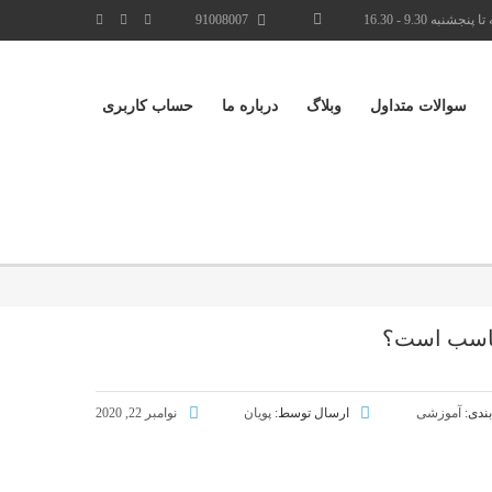
نجشنبه 9.30 - 16.30
91008007
سوالات متداول
وبلاگ
درباره ما
حساب کاربری
ندی:
آموزشی
ارسال توسط:
پویان
نوامبر 22, 2020