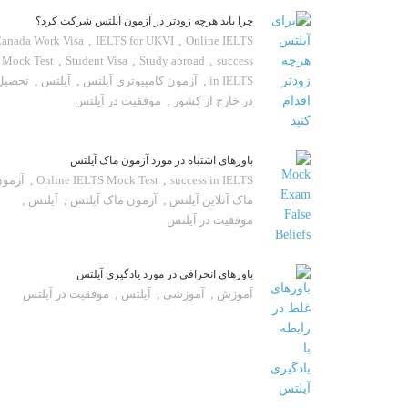
چرا باید هرچه زودتر در آزمون آیلتس شرکت کرد؟
anada Work Visa
,
IELTS for UKVI
,
Online IELTS
Mock Test
,
Student Visa
,
Study abroad
,
success
in IELTS
,
آزمون کامپیوتری آیلتس
,
آیلتس
,
تحصیل
در خارج از کشور
,
موفقیت در آیلتس
باورهای اشتباه در مورد آزمون ماک آیلتس
success in IELTS
,
Online IELTS Mock Test
,
آزمو
ماک آنلاین آیلتس
,
آزمون ماک آیلتس
,
آیلتس
,
موفقیت در آیلتس
باورهای انحرافی در مورد یادگیری آیلتس
آموزش
,
آموزشی
,
آیلتس
,
موفقیت در آیلتس