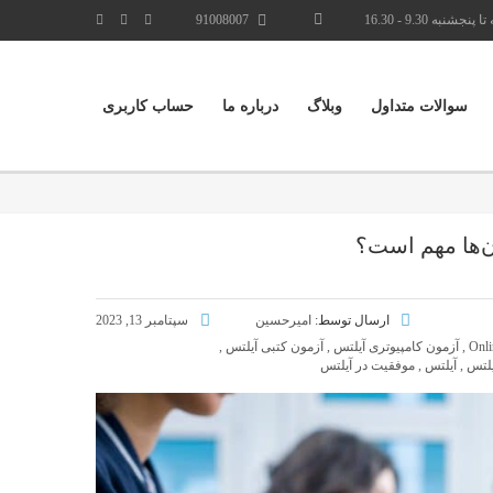
نجشنبه 9.30 - 16.30
91008007
سوالات متداول
وبلاگ
درباره ما
حساب کاربری
ن‌ها مهم است؟
ارسال توسط:
امیرحسین
سپتامبر 13, 2023
Onli
,
آزمون کامپیوتری آیلتس
,
آزمون کتبی آیلتس
,
یلتس
,
آیلتس
,
موفقیت در آیلتس