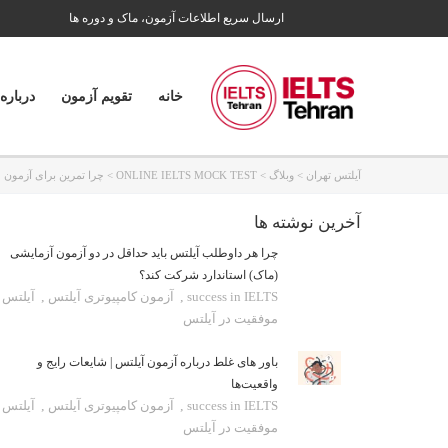
ارسال سریع اطلاعات آزمون، ماک و دوره ها
خانه
تقویم آزمون
درباره
آیلتس تهران
>
وبلاگ
>
ONLINE IELTS MOCK TEST
>
چرا تمرین برای آزمون 
آخرین نوشته ها
چرا هر داوطلب آیلتس باید حداقل در دو آزمون آزمایشی
(ماک) استاندارد شرکت کند؟
success in IELTS
,
آزمون کامپیوتری آیلتس
,
آیلتس
موفقیت در آیلتس
باور های غلط درباره آزمون آیلتس | شایعات رایج و
واقعیت‌ها
success in IELTS
,
آزمون کامپیوتری آیلتس
,
آیلتس
موفقیت در آیلتس