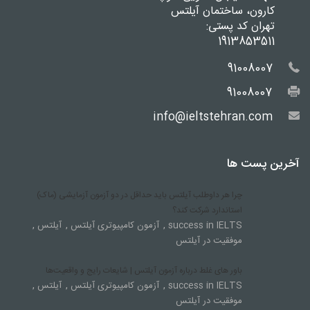
کارون، ساختمان آیلتس
تهران کد پستی:
1913853511
91008007
91008007
info@ieltstehran.com
آخرین پست ها
چرا هر داوطلب آیلتس باید حداقل در دو آزمون آزمایشی (ماک)
استاندارد شرکت کند؟
,
,
,
success in IELTS
آزمون کامپیوتری آیلتس
آیلتس
موفقیت در آیلتس
باور های غلط درباره آزمون آیلتس | شایعات رایج و واقعیت‌ها
,
,
,
success in IELTS
آزمون کامپیوتری آیلتس
آیلتس
موفقیت در آیلتس