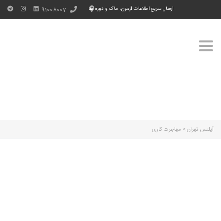
ارسال سریع اطلاعات آزمون، ماک و دوره ها
91008007
Toggle
navigation
آیلتس تهران
>
مهاجرت کاری