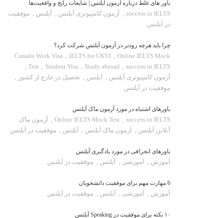
باور های غلط درباره آزمون آیلتس | شایعات رایج و واقعیت‌ها
success in IELTS
,
آزمون کامپیوتری آیلتس
,
آیلتس
,
موفقیت
در آیلتس
چرا باید هرچه زودتر در آزمون آیلتس شرکت کرد؟
Canada Work Visa
,
IELTS for UKVI
,
Online IELTS Mock
,
Test
,
Student Visa
,
Study abroad
,
success in IELTS
آزمون کامپیوتری آیلتس
,
آیلتس
,
تحصیل در خارج از کشور
,
موفقیت در آیلتس
باورهای اشتباه در مورد آزمون ماک آیلتس
success in IELTS
,
Online IELTS Mock Test
,
آزمون ماک
آنلاین آیلتس
,
آزمون ماک آیلتس
,
آیلتس
,
موفقیت در آیلتس
باورهای انحرافی در مورد یادگیری آیلتس
آموزش
,
آموزشی
,
آیلتس
,
موفقیت در آیلتس
6 مهارت مهم برای موفقیت دانشجویان
آموزش
,
آموزشی
,
آیلتس
,
موفقیت در آیلتس
۱۰ نکته برای موفقیت در Speaking آیلتس