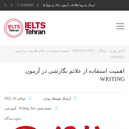
91008007
ارسال سریع اطلاعات آزمون، ماک و دوره ها
Toggle
navigation
آیلتس تهران
>
وبلاگ
>
WRITING TEST
>
اهمیت استفاده از علائم نگارشی در آزمون
WRITING
اهمیت استفاده از علائم نگارشی در آزمون
WRITING
ارسال توسط:
پویان
جولای 16, 2022
دسته بندی:
Writing Test
,
آموزشی
بدون دیدگاه