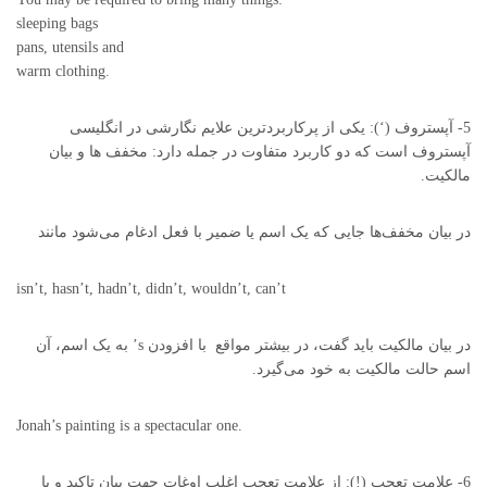
sleeping bags
pans, utensils and
warm clothing.
5- آپستروف (‘): یکی از پرکاربردترین علایم نگارشی در انگلیسی
آپستروف است که دو کاربرد متفاوت در جمله دارد: مخفف ها و بیان
مالکیت.
در بیان مخفف‌ها جایی که یک اسم یا ضمیر با فعل ادغام می‌شود مانند
isn’t, hasn’t, hadn’t, didn’t, wouldn’t, can’t
در بیان مالکیت باید گفت، در بیشتر مواقع با افزودن s’ به یک اسم، آن
اسم حالت مالکیت به خود می‌گیرد.
Jonah’s painting is a spectacular one.
6- علامت تعجب (!): از علامت تعجب اغلب اوغات جهت بیان تاکید و یا