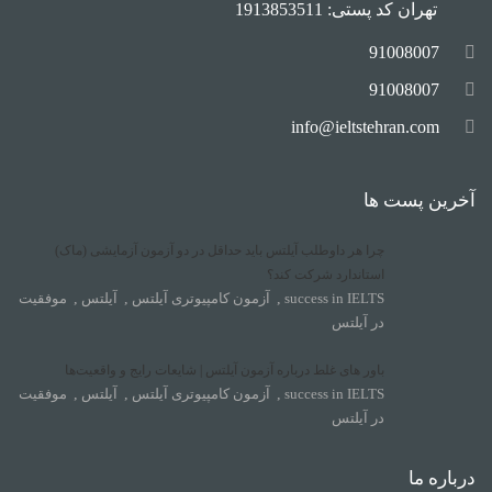
تهران کد پستی: 1913853511
91008007
91008007
info@ieltstehran.com
آخرین پست ها
چرا هر داوطلب آیلتس باید حداقل در دو آزمون آزمایشی (ماک)
استاندارد شرکت کند؟
success in IELTS
,
آزمون کامپیوتری آیلتس
,
آیلتس
,
موفقیت
در آیلتس
باور های غلط درباره آزمون آیلتس | شایعات رایج و واقعیت‌ها
success in IELTS
,
آزمون کامپیوتری آیلتس
,
آیلتس
,
موفقیت
در آیلتس
درباره ما