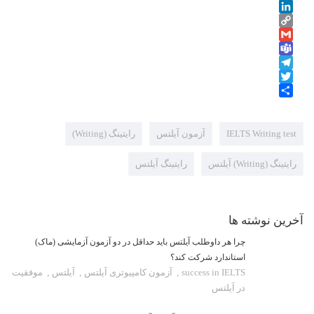
WhatsApp
LinkedIn
Copy
Gmail
Link
Teams
Telegram
Twitter
Share
IELTS Writing test
آزمون آیلتس
رایتینگ (Writing)
رایتینگ (Writing) آیلتس
رایتینگ آیلتس
آخرین نوشته ها
چرا هر داوطلب آیلتس باید حداقل در دو آزمون آزمایشی (ماک)
استاندارد شرکت کند؟
success in IELTS
,
آزمون کامپیوتری آیلتس
,
آیلتس
,
موفقیت
در آیلتس