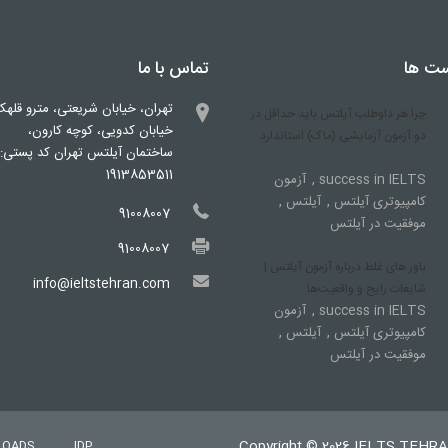
ست ها
تماس با ما
تهران، خیابان شریعتی، مترو قلهک
چرا هر داوطلب آیلتس باید حداقل در
خیابان کدویی، کوچه کارون،
دو آزمون آزمایشی (ماک) استاندارد
ساختمان آیلتس تهران کد پستی:
1913853511
,
success in IELTS
آزمون
,
,
کامپیوتری آیلتس
آیلتس
91008007
موفقیت در آیلتس
91008007
باور های غلط درباره آزمون آیلتس |
info@ieltstehran.com
شایعات رایج و واقعیت‌ها
,
success in IELTS
آزمون
,
,
کامپیوتری آیلتس
آیلتس
موفقیت در آیلتس
Copyright © 2026 IELTS TEHR
LOADS
IDP