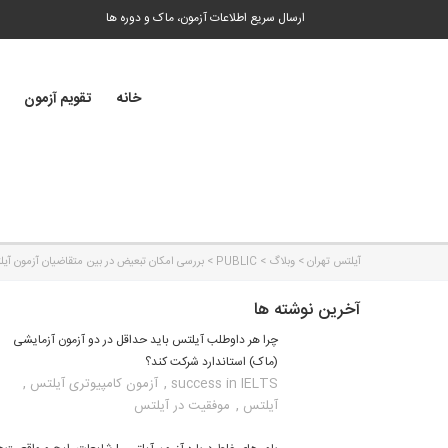
ارسال سریع اطلاعات آزمون، ماک و دوره ها
خانه
تقویم آزمون
آیلتس تهران
>
وبلاگ
>
PUBLIC
>
بررسی امکان تبعیض در بین متقاضیان آزمون آی
آخرین نوشته ها
چرا هر داوطلب آیلتس باید حداقل در دو آزمون آزمایشی
(ماک) استاندارد شرکت کند؟
,
,
success in IELTS
آزمون کامپیوتری آیلتس
,
آیلتس
موفقیت در آیلتس