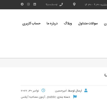
9. - 16.30
91008007
ون
سوالات متداول
وبلاگ
درباره ما
حساب کاربری
س
ارسال توسط:
امیرحسین
نوامبر 30, 2022
دسته بندی:
public
,
آزمون مصاحبه آیلتس