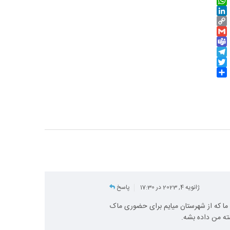
Email
WhatsApp
LinkedIn
Copy
Gmail
Link
Teams
Telegram
Twitter
Share
ژانویه 4, 2023 در 17:30
پاسخ
 ما که از شهرستان میایم برای حضوری ماک
ته من داده بشه.