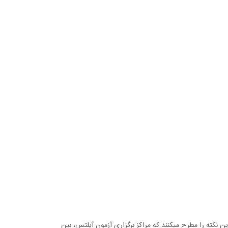
 نکته را مطرح میکنند که مراکز برگزاری آزمون آیلتس، بین