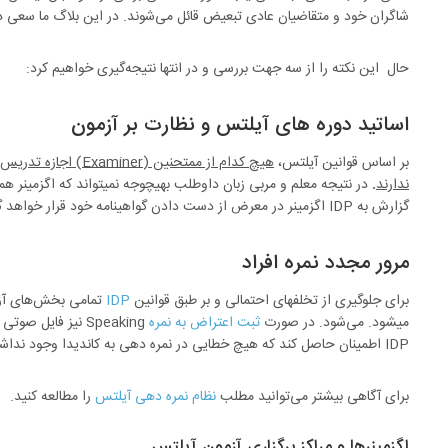
شاگران خود و متقاضیان عادی تبعیض قائل می‌شوند. در این بلاگ ما سعی دا
حال این نکته را از سه جهت بررسی و در انتها نتیجه‌گیری خواهیم کرد:
اساتید دوره های آیلتس و نظارت بر آزمون
بر اساس قوانین آیلتس،
هیچ کدام از ممتحنین
ندارند
.
در نتیجه معلم و مربی زبان داوطلب بهیچوجه نمیتواند که اگزمینر
گزارش به IDP اگزمینر در معرض از دست دادن گواهینامه خود قرار خواهد گرفت.
مرور مجدد نمره افراد
برای جلوگیری از تخلفهای احتمالی و بر طبق قوانین
IDP
میشود. می‌شود. در صورت
ثبت اعتراض به نمره
Speaking نیز فایل
IDP اطمینان حاصل کند که هیچ خطایی در نمره دهی به کاندیدا وجود نداشته است.
برای آگاهی بیشتر می‌توانید مطلب
نظام نمره دهی آیلتس
را مطالعه کنید.
اگزمینرها و مراکز برگزاری آزمون آیلتس