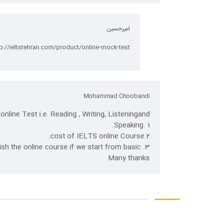
امیرحسین
tp://ieltstehran.com/product/online-mock-test/
Mohammad Choobandi
online Test i.e. Reading , Writing, Listeningand
1 .Speaking.
2.cost of IELTS online Course.
3. how long does it take to finish the online course if we start from basic.
Many thanks