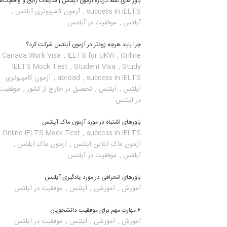
باور های غلط درباره آزمون آیلتس | شایعات رایج و واقعیت‌ه
,
,
success in IELTS
آزمون کامپیوتری آیلتس
,
آیلتس
موفقیت در آیلتس
چرا باید هرچه زودتر در آزمون آیلتس شرکت کرد؟
,
,
Canada Work Visa
IELTS for UKVI
Online
,
,
IELTS Mock Test
Student Visa
Study
,
,
success in IELTS
abroad
آزمون کامپیوتری
,
,
,
آیلتس
آیلتس
تحصیل در خارج از کشور
موفقیت
در آیلتس
باورهای اشتباه در مورد آزمون ماک آیلتس
,
,
Online IELTS Mock Test
success in IELTS
,
,
آزمون ماک آنلاین آیلتس
آزمون ماک آیلتس
,
آیلتس
موفقیت در آیلتس
باورهای انحرافی در مورد یادگیری آیلتس
,
,
,
آموزش
آموزشی
آیلتس
موفقیت در آیلتس
6 مهارت مهم برای موفقیت دانشجویان
,
,
,
آموزش
آموزشی
آیلتس
موفقیت در آیلتس