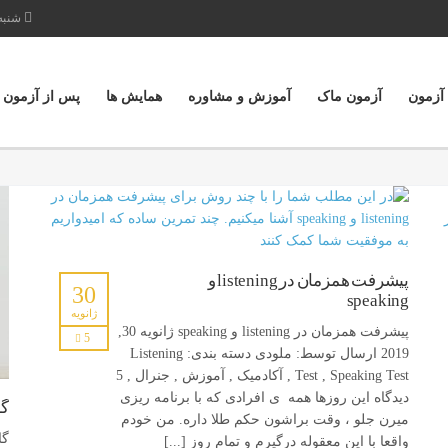
شنبه تا پ
 آزمون
آزمون ماک
آموزش و مشاوره
همایش ها
پس از آزمون
پیشرفت همزمان در listening و
30
speaking
ژانویه
پیشرفت همزمان در listening و speaking ژانویه 30,
5
2019 ارسال توسط: ملودی دسته بندی: Listening
Test , Speaking Test , آکادمیک , آموزش , جنرال , 5
دیدگاه این روزها همه ی افرادی که با برنامه ریزی
گا
میرن جلو ، وقت براشون حکم طلا داره. من خودم
واقعا با این معقوله درگیرم و تمام روز [...]