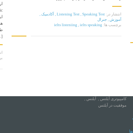
انتشار در:
Speaking Test
,
Listening Test
,
آکادمیک
,
ای
آموزش
,
جنرال
ت ها
تماس با ما
هد
برچسب ها:
ielts speaking
,
ielts listeniing
طب
تهران، خیابان شریعتی، مترو قلهک
چرا هر داوطلب آیلتس باید حداقل در
..]
خیابان کدویی، کوچه کارون،
دو آزمون آزمایشی (ماک) استاندارد
ساختمان آیلتس تهران کد پستی:
1913853511
ان
success in IELTS
,
آزمون
بر
کامپیوتری آیلتس
,
آیلتس
,
91008007
موفقیت در آیلتس
91008007
باور های غلط درباره آزمون آیلتس |
info@ieltstehran.com
شایعات رایج و واقعیت‌ها
success in IELTS
,
آزمون
کامپیوتری آیلتس
,
آیلتس
,
موفقیت در آیلتس