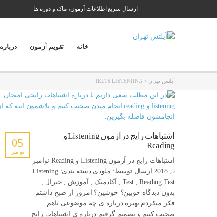
ارسال سریع اطلاعات آزمون، ماک و دوره ها
خانه
تقویم آزمون
درباره
آیلتس تهران
>
IELTS LISTENIING
اشتباهات رایج در آزمون Listening و
05
Reading
نوامبر
اشتباهات رایج در آزمون Listening و Reading نوامبر
5, 2018 ارسال توسط: ملودی دسته بندی: Listening
Test , Reading Test , آکادمیک , آموزش , جنرال ,
بدون دیدگاه خوبین؟ خوشین؟ امروز از صبح داشتم
فکر میکردم بهتره درباره ی چه موضوعی باهم
صحبت کنیم و تصمیم گرفتم درباره ی اشتباهات رایج